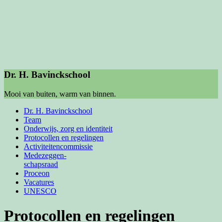
Dr. H. Bavinckschool
Mooi van buiten, warm van binnen.
Dr. H. Bavinckschool
Team
Onderwijs, zorg en identiteit
Protocollen en regelingen
Activiteiten­commissie
Medezeggen-
schapsraad
Proceon
Vacatures
UNESCO
Protocollen en regelingen