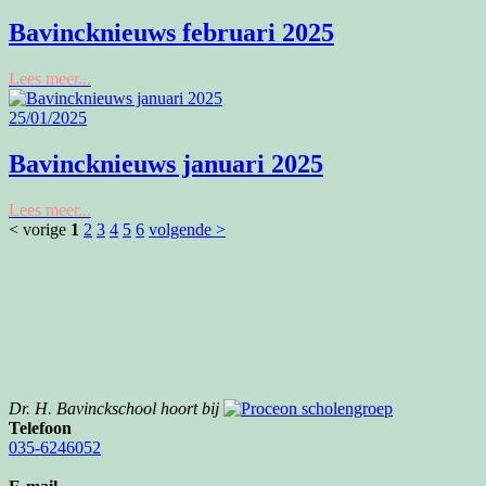
Bavincknieuws februari 2025
Lees meer...
25/01/2025
Bavincknieuws januari 2025
Lees meer...
< vorige
1
2
3
4
5
6
volgende >
Dr. H. Bavinckschool hoort bij
Telefoon
035-6246052