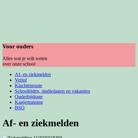
Voor ouders
Alles wat je wilt weten
over onze school
Af- en ziekmelden
Verlof
Klachtenroute
Schooltijden, studiedagen en vakanties
Ouderbijdrage
Kanjertraining
BSO
Af- en ziekmelden