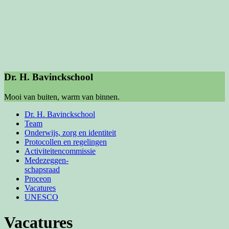
Dr. H. Bavinckschool
Mooi van buiten, warm van binnen.
Dr. H. Bavinckschool
Team
Onderwijs, zorg en identiteit
Protocollen en regelingen
Activiteiten­commissie
Medezeggen-
schapsraad
Proceon
Vacatures
UNESCO
Vacatures