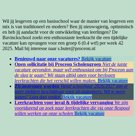
Wil jij lesgeven op een basisschool waar de manier van lesgeven een
mix is van traditioneel en modern? Ben jij nieuwsgierig, optimistisch
en heb jij aandacht voor de ontwikkeling van leerlingen? De
Bavinckschool zoekt een enthousiaste leerkracht die een tijdelijke
vacature kan opvangen voor een groep 6 (0.4 wtf) per week 42
2025. Mail bij interesse naar s.buter@proceon.nl
Benieuwd naar onze vacatures?
Bekijk vacature
Open sollicitatie bij Proceon Scholengroep
Niet de juiste
vacature gevonden, maar wél enthousiast om bij Proceon aan
de slag te gaan? Wij staan altijd open voor bevlogen
leerkrachten die het verschil willen maken.
Bekijk vacature
Zij-instromer worden
Vanaf schooljaar 2026/2027 zijn er
weer plekken beschikbaar voor zij-instromers. Wil je meer
weten? Lees dan verder.
Bekijk vacature
Leerkrachten voor inval & tijdelijke vervanging
We zijn
voortdurend op zoek naar leerkrachten die via onze flexpool
willen werken op onze scholen
Bekijk vacature