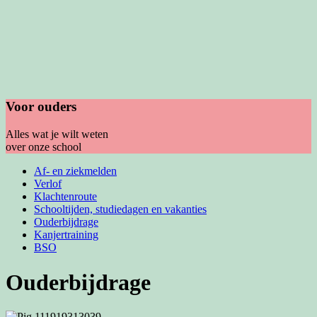
Voor ouders
Alles wat je wilt weten
over onze school
Af- en ziekmelden
Verlof
Klachtenroute
Schooltijden, studiedagen en vakanties
Ouderbijdrage
Kanjertraining
BSO
Ouderbijdrage